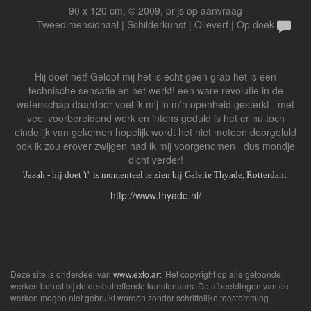
90 x 120 cm, © 2009, prijs op aanvraag
Tweedimensionaal | Schilderkunst | Olieverf | Op doek
Hij doet het! Geloof mij het is echt geen grap het is een
technische sensatie en het werkt! een ware revolutie in de
wetenschap daardoor voel ik mij in m’n openheid gesterkt met
veel voorbereidend werk en intens geduld is het er nu toch
eindelijk van gekomen hopelijk wordt het niet meteen doorgeluld
ook ik zou erover zwijgen had ik mij voorgenomen dus mondje
dicht verder!
'Jaaah - hij doet 't' is momenteel te zien bij Galerie Thyade, Rotterdam.
http://www.thyade.nl/
Deze site is onderdeel van
www.exto.art
. Het copyright op alle getoonde
werken berust bij de desbetreffende kunstenaars. De afbeeldingen van de
werken mogen niet gebruikt worden zonder schriftelijke toestemming.