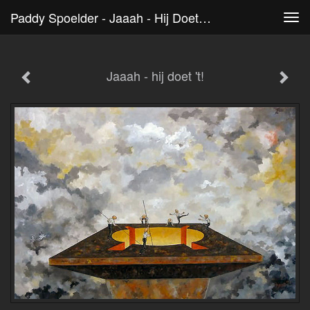
Paddy Spoelder - Jaaah - Hij Doet 't!
Tog
navi
Jaaah - hij doet 't!